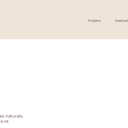
Projetos
Destinat
s naturais,
a os