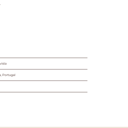
.
vista
a, Portugal