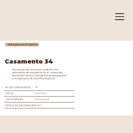
Volta para os Projetos
Casamento 34
Decoração de cerimonia moderna com
valorização da arquitetura local. Levesa dos
elementos aéreos e dos galhos de pessegueiro
com aplicação de lisianthus brancos.
Nº DE CONVIDADOS
480
LOCAL
Moinho Eventos
LOCALIZAÇÃO
São Paulo, SP, Brasil
ESTILO DE DECORAÇÃO
Moderno