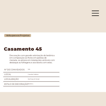
Volta para os Projetos
Casamento 45
Decoração com grande valorização do botânico
em composição as flores em paletas de
marsala, os aéreos em instalações verticais com
destaque as folhagens e aos bowls com velas.
Nº DE CONVIDADOS
200
LOCAL
Casa das Caldeiras
LOCALIZAÇÃO
São Paulo, SP, Brasil
ESTILO DE DECORAÇÃO
Botânico