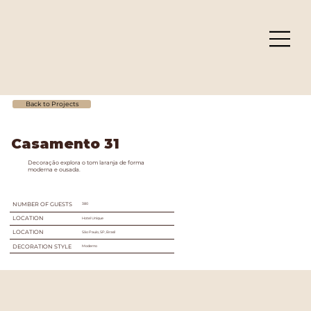
Back to Projects
Casamento 31
Decoração explora o tom laranja de forma
moderna e ousada.
NUMBER OF GUESTS
380
LOCATION
Hotel Unique
LOCATION
São Paulo, SP, Brasil
DECORATION STYLE
Moderno