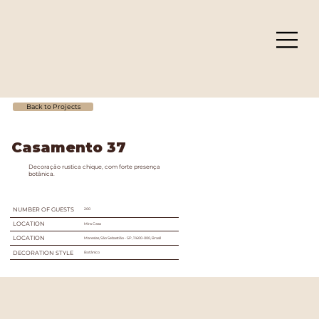
Back to Projects
Casamento 37
Decoração rustica chique, com forte presença
botânica.
NUMBER OF GUESTS
200
LOCATION
Mira Casa
LOCATION
Maresias, São Sebastião - SP, 11600-000, Brasil
DECORATION STYLE
Botânico