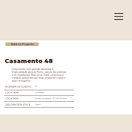
Back to Projects
Casamento 48
Casamento com grande destaque a
tropicalidade para as flores , peças decorativas
e os mobiliários. Macrame, fibra, cerâmica e
madeira presentes por todo ambiente criaram
esta cenografia.
NUMBER OF GUESTS
150
LOCATION
Luai Cabanas
LOCATION
Maresias, São Sebastião - SP, 11600-000, Brasil
DECORATION STYLE
Tropical