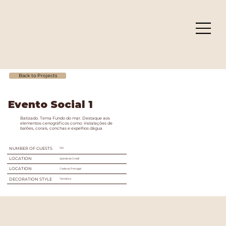
Back to Projects
Evento Social 1
Batizado. Tema Fundo do mar. Destaque aos
elementos cenográficos como: instalações de
balões, corais, conchas e expelhos dágua
NUMBER OF GUESTS
150
LOCATION
Quinda do Gradil
LOCATION
Cadaval, Portugal
DECORATION STYLE
Temática