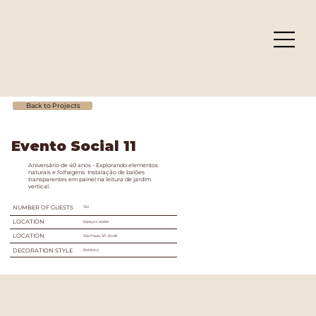
Back to Projects
Evento Social 11
Aniversário de 40 anos - Explorando elementos
naturais e folhagens. Instalação de balões
transparentes em painel na leitura de jardim
vertical.
NUMBER OF GUESTS
150
LOCATION
Espaço L'atelier
LOCATION
São Paulo, SP, Brasil
DECORATION STYLE
Botânico