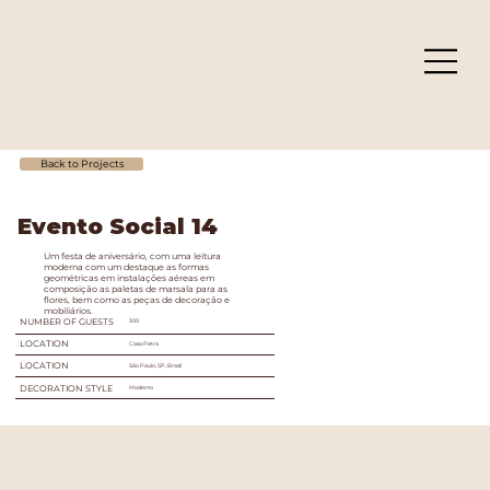
Back to Projects
Evento Social 14
Um festa de aniversário, com uma leitura
moderna com um destaque as formas
geométricas em instalações aéreas em
composição as paletas de marsala para as
flores, bem como as peças de decoração e
mobiliários.
NUMBER OF GUESTS
300
LOCATION
Casa Petra
LOCATION
São Paulo, SP, Brasil
DECORATION STYLE
Moderno